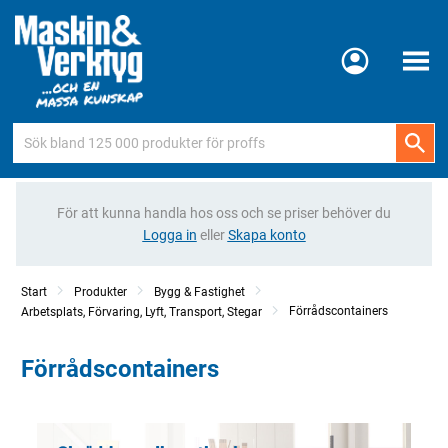
Meny
För att kunna handla hos oss och se priser behöver du
Logga in
eller
Skapa konto
Start
Produkter
Bygg & Fastighet
Förrådscontainers
Arbetsplats, Förvaring, Lyft, Transport, Stegar
Förrådscontainers