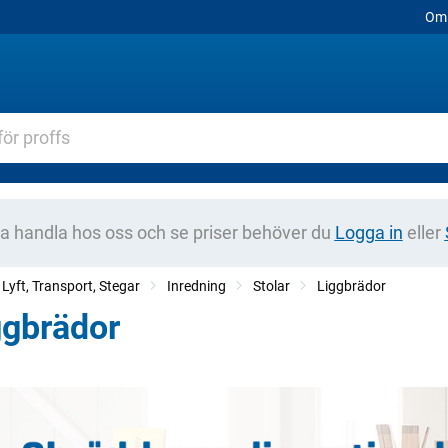
Om 
na handla hos oss och se priser behöver du
Logga in
eller
 Lyft, Transport, Stegar
Inredning
Stolar
Liggbrädor
ggbrädor