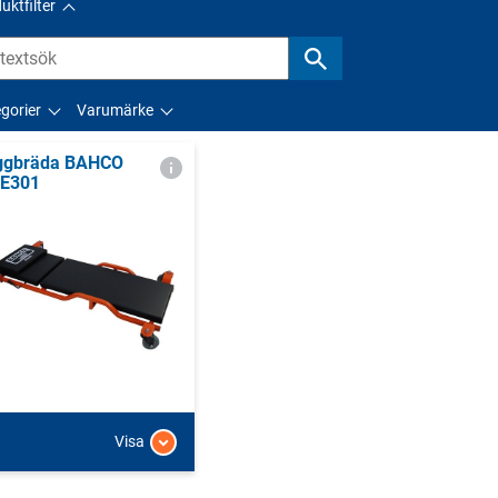
uktfilter
gorier
Varumärke
ggbräda BAHCO
E301
Visa