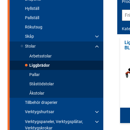
Prod
Hyllställ
Pallställ
Rökutsug
Kate
Skåp
Li
Stolar
BL
Arbetsstolar
Liggbrädor
Pallar
Ståstödstolar
Åkstolar
Tillbehör draperier
Verktygshurtsar
Verktygspaneler, Verktygsplåtar,
Verktygskrokar