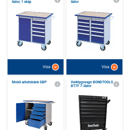
lådor, 1 skåp
lådor
Visa
Visa
Mobil arbetsbänk GBP
Verktygsvagn BONDTOOLS
BT7F 7-lådor