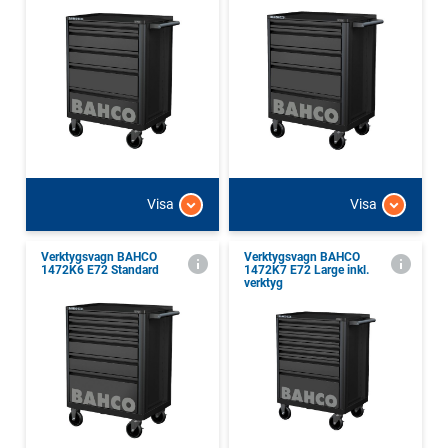
Visa
Visa
Verktygsvagn BAHCO
Verktygsvagn BAHCO
1472K6 E72 Standard
1472K7 E72 Large inkl.
verktyg