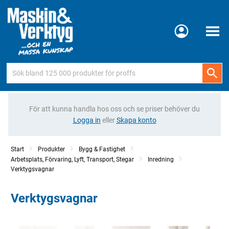
Meny
För att kunna handla hos oss och se priser behöver du
Logga in
eller
Skapa konto
Start
Produkter
Bygg & Fastighet
Arbetsplats, Förvaring, Lyft, Transport, Stegar
Inredning
Verktygsvagnar
Verktygsvagnar