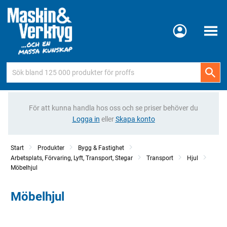
Meny
För att kunna handla hos oss och se priser behöver du
Logga in
eller
Skapa konto
Start
Produkter
Bygg & Fastighet
Arbetsplats, Förvaring, Lyft, Transport, Stegar
Transport
Hjul
Möbelhjul
Möbelhjul