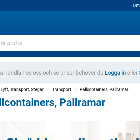
Om 
na handla hos oss och se priser behöver du
Logga in
eller
 Lyft, Transport, Stegar
Transport
Pallcontainers, Pallramar
llcontainers, Pallramar