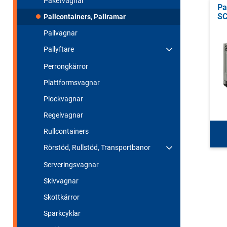
Paketvagnar
Pa
SC
Pallcontainers, Pallramar
Pallvagnar
Pallyftare
Perrongkärror
Plattformsvagnar
Plockvagnar
Regelvagnar
Rullcontainers
Rörstöd, Rullstöd, Transportbanor
Serveringsvagnar
Skivvagnar
Skottkärror
Sparkcyklar