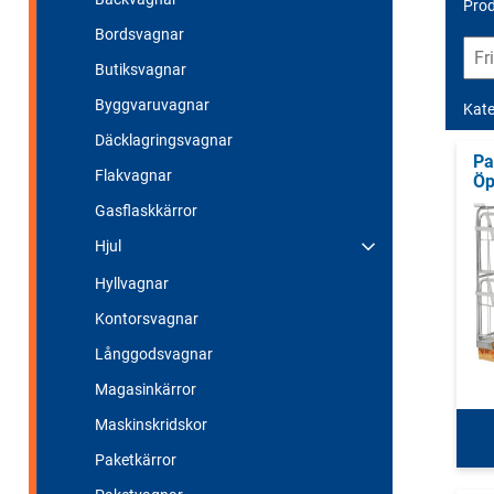
Prod
Bordsvagnar
Butiksvagnar
Byggvaruvagnar
Kate
Däcklagringsvagnar
Pa
Flakvagnar
Öp
Gasflaskkärror
Hjul
Hyllvagnar
Kontorsvagnar
Långgodsvagnar
Magasinkärror
Maskinskridskor
Paketkärror