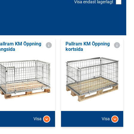
Visa endast lagerlagt
allram KM Öppning
Pallram KM Öppning
ångsida
kortsida
Visa
Visa