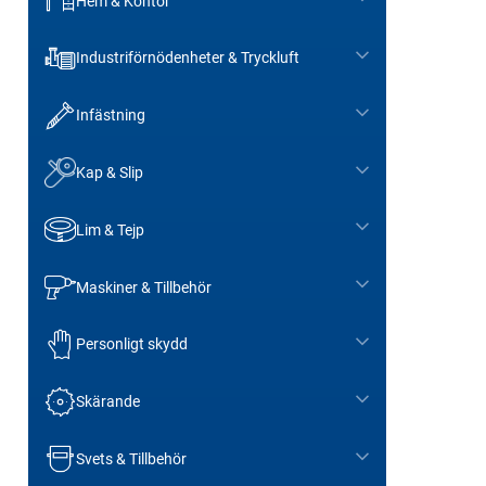
Hem & Kontor
Industriförnödenheter & Tryckluft
Infästning
Kap & Slip
Lim & Tejp
Maskiner & Tillbehör
Personligt skydd
Skärande
Svets & Tillbehör