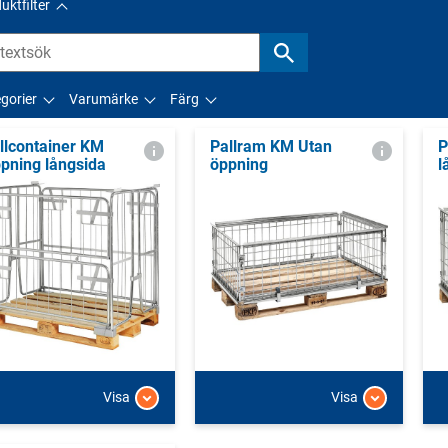
uktfilter
gorier
Varumärke
Färg
llcontainer KM
Pallram KM Utan
P
pning långsida
öppning
l
Visa
Visa