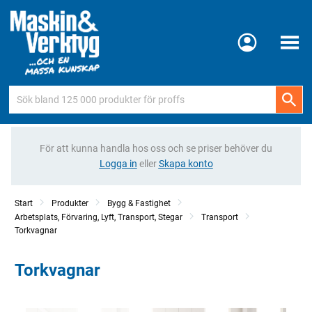
Meny
För att kunna handla hos oss och se priser behöver du
Logga in
eller
Skapa konto
Start
Produkter
Bygg & Fastighet
Arbetsplats, Förvaring, Lyft, Transport, Stegar
Transport
Torkvagnar
Torkvagnar