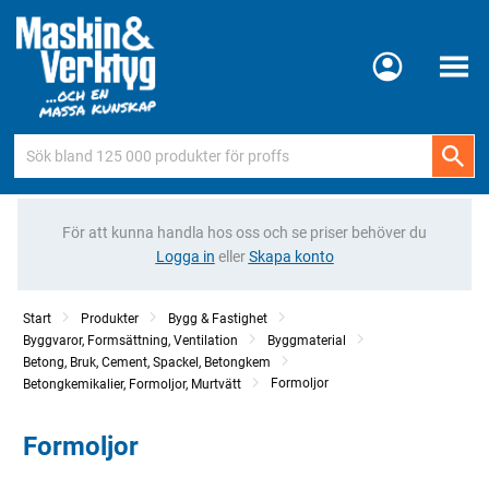
Meny
För att kunna handla hos oss och se priser behöver du
Logga in
eller
Skapa konto
Start
Produkter
Bygg & Fastighet
Byggvaror, Formsättning, Ventilation
Byggmaterial
Betong, Bruk, Cement, Spackel, Betongkem
Formoljor
Betongkemikalier, Formoljor, Murtvätt
Formoljor