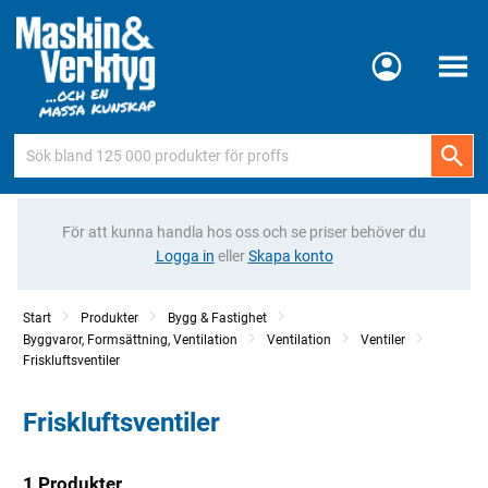
Meny
För att kunna handla hos oss och se priser behöver du
Logga in
eller
Skapa konto
Start
Produkter
Bygg & Fastighet
Byggvaror, Formsättning, Ventilation
Ventilation
Ventiler
Friskluftsventiler
Friskluftsventiler
1 Produkter