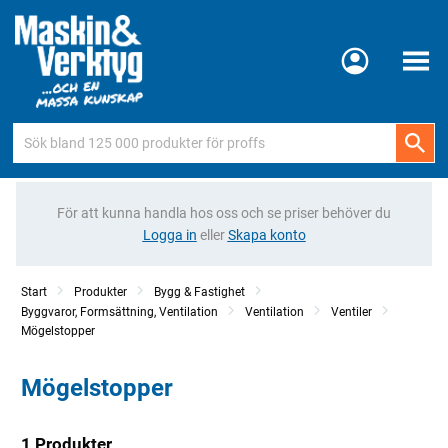
Meny
För att kunna handla hos oss och se priser behöver du
Logga in
eller
Skapa konto
Start
Produkter
Bygg & Fastighet
Byggvaror, Formsättning, Ventilation
Ventilation
Ventiler
Mögelstopper
Mögelstopper
1 Produkter