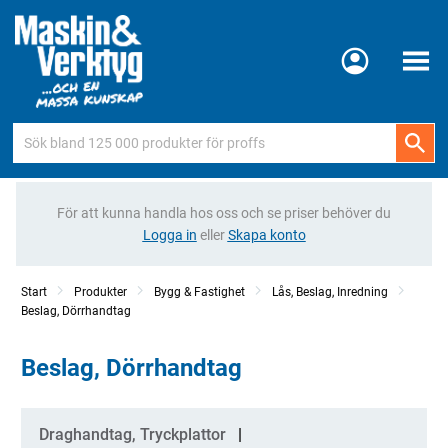
Meny
För att kunna handla hos oss och se priser behöver du
Logga in
eller
Skapa konto
Start
Produkter
Bygg & Fastighet
Lås, Beslag, Inredning
Beslag, Dörrhandtag
Beslag, Dörrhandtag
Kategorier
Draghandtag, Tryckplattor