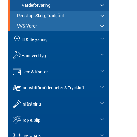
Värdeförvaring
Redskap, Skog, Trädgård
VVS-Varor
El & Belysning
Handverktyg
Hem & Kontor
Industriförnödenheter & Tryckluft
Infästning
Kap & Slip
Lim & Tejp