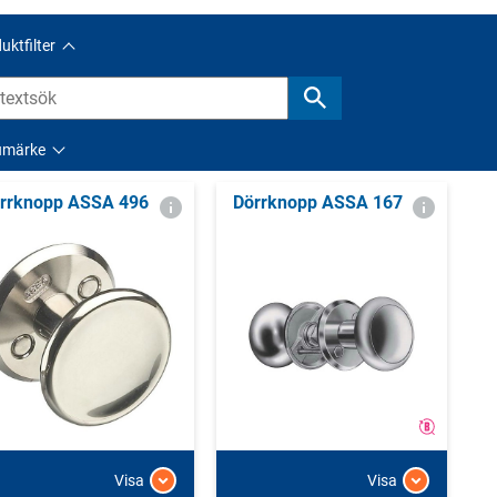
uktfilter
umärke
rrknopp ASSA 496
Dörrknopp ASSA 167
Visa
Visa