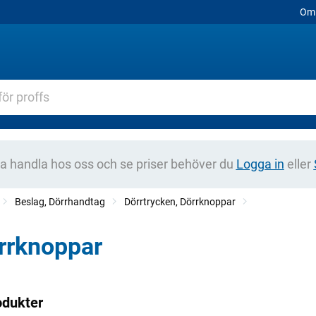
Om 
na handla hos oss och se priser behöver du
Logga in
eller
Beslag, Dörrhandtag
Dörrtrycken, Dörrknoppar
rrknoppar
odukter