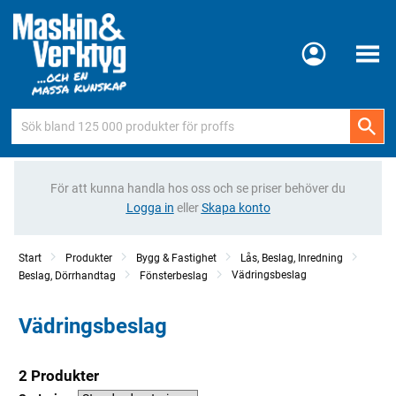
Meny
För att kunna handla hos oss och se priser behöver du
Logga in
eller
Skapa konto
Start
Produkter
Bygg & Fastighet
Lås, Beslag, Inredning
Vädringsbeslag
Beslag, Dörrhandtag
Fönsterbeslag
Vädringsbeslag
2 Produkter