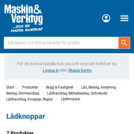
Meny
För att kunna handla hos oss och se priser behöver du
Logga in
eller
Skapa konto
Start
Produkter
Bygg & Fastighet
Lås, Beslag, Inredning
Beslag, Dörrhandtag
Lådhandtag, Möbelbeslag, Golvskydd
Lådknoppar
Lådhandtag, Knoppar, Reglar
Lådknoppar
7 Produkter