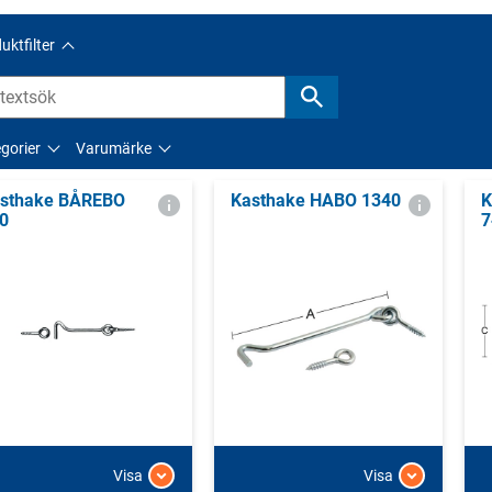
uktfilter
gorier
Varumärke
sthake BÅREBO
Kasthake HABO 1340
K
0
7
Visa
Visa