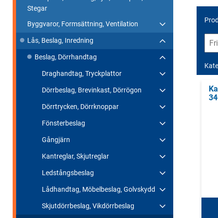
Stegar
Prod
Byggvaror, Formsättning, Ventilation
Lås, Beslag, Inredning
Beslag, Dörrhandtag
Kate
Draghandtag, Tryckplattor
Ka
Dörrbeslag, Brevinkast, Dörrögon
34
Dörrtrycken, Dörrknoppar
Fönsterbeslag
Gångjärn
Kantreglar, Skjutreglar
Ledstångsbeslag
Lådhandtag, Möbelbeslag, Golvskydd
Skjutdörrbeslag, Vikdörrbeslag