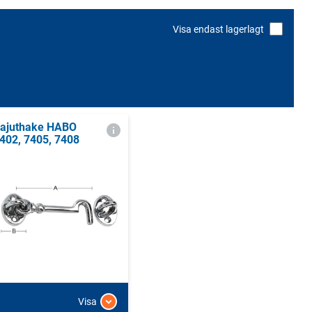
Visa endast lagerlagt
ajuthake HABO
402, 7405, 7408
Visa