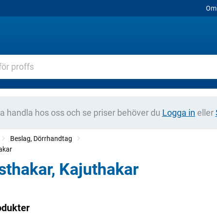
Om 
na handla hos oss och se priser behöver du
Logga in
eller
Beslag, Dörrhandtag
akar
sthakar, Kajuthakar
odukter