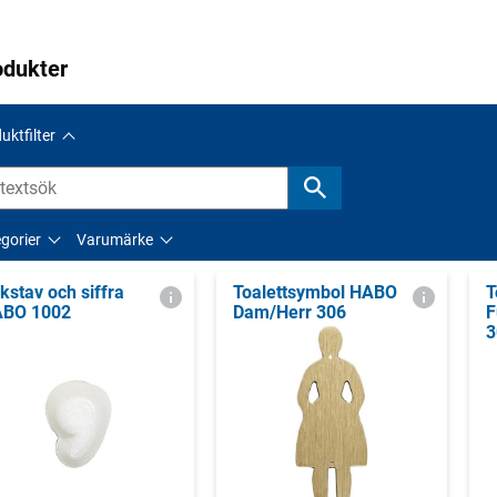
odukter
uktfilter
gorier
Varumärke
kstav och siffra
Toalettsymbol HABO
T
BO 1002
Dam/Herr 306
F
3