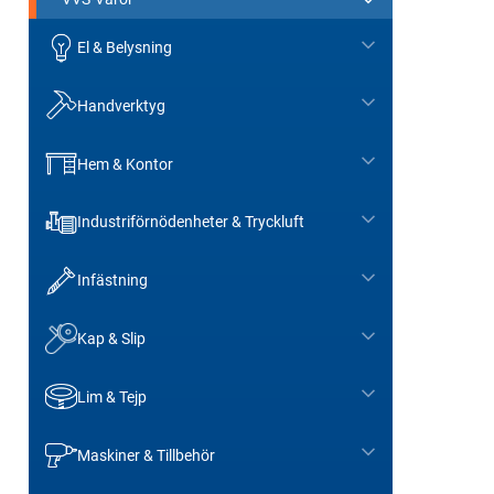
El & Belysning
Handverktyg
Hem & Kontor
Industriförnödenheter & Tryckluft
Infästning
Kap & Slip
Lim & Tejp
Maskiner & Tillbehör