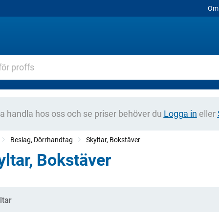
Om 
na handla hos oss och se priser behöver du
Logga in
eller
Beslag, Dörrhandtag
Skyltar, Bokstäver
yltar, Bokstäver
gorier
ltar