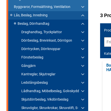
Byggvaror, Formsättning, Ventilation
3 Pr
Lås, Beslag, Inredning
Beslag, Dörrhandtag
Prod
Draghandtag, Tryckplattor
Dörrbeslag, Brevinkast, Dörrögon
Dörrtrycken, Dörrknoppar
Kate
Fönsterbeslag
Bo
Gångjärn
HA
Kantreglar, Skjutreglar
Ledstångsbeslag
Lådhandtag, Möbelbeslag, Golvskydd
Skjutdörrbeslag, Vikdörrbeslag
Skruvöglor, Skruvkrokar, Skruvstift, S-