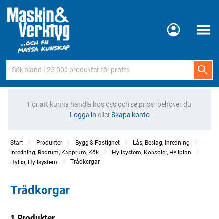
Meny
För att kunna handla hos oss och se priser behöver du
Logga in
eller
Skapa konto
Start
Produkter
Bygg & Fastighet
Lås, Beslag, Inredning
Inredning, Badrum, Kapprum, Kök
Hyllsystem, Konsoler, Hyllplan
Trådkorgar
Hyllor, Hyllsystem
Trådkorgar
1 Produkter