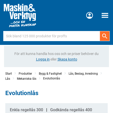
Meny
För att kunna handla hos oss och se priser behöver du
Logga in
eller
Skapa konto
Start
Produkter
Bygg & Fastighet
Lås, Beslag, Inredning
Evolutionlås
Lås
Mekaniska lås
Evolutionlås
Kategorier
Enkla regellås 300
Godkända regellås 400