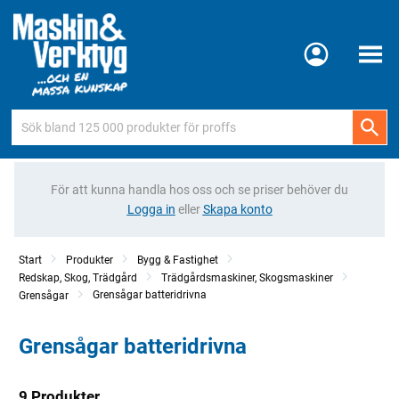
Meny
För att kunna handla hos oss och se priser behöver du
Logga in
eller
Skapa konto
Start
Produkter
Bygg & Fastighet
Redskap, Skog, Trädgård
Trädgårdsmaskiner, Skogsmaskiner
Grensågar batteridrivna
Grensågar
Grensågar batteridrivna
9 Produkter