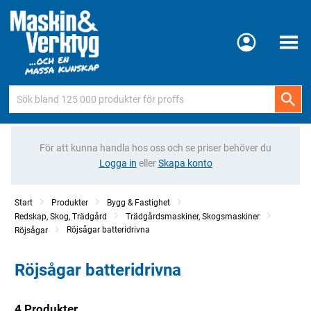
Meny
För att kunna handla hos oss och se priser behöver du
Logga in
eller
Skapa konto
Start
Produkter
Bygg & Fastighet
Redskap, Skog, Trädgård
Trädgårdsmaskiner, Skogsmaskiner
Röjsågar batteridrivna
Röjsågar
Röjsågar batteridrivna
4 Produkter