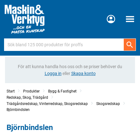
Meny
För att kunna handla hos oss och se priser behöver du
Logga in
eller
Skapa konto
Start
Produkter
Bygg & Fastighet
Redskap, Skog, Trädgård
Trädgårdsredskap, Vinterredskap, Skogsredskap
Skogsredskap
Björnbindslen
Björnbindslen