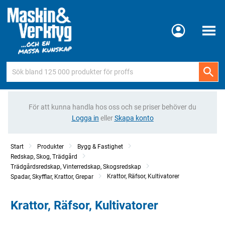
Meny
För att kunna handla hos oss och se priser behöver du
Logga in
eller
Skapa konto
Start
Produkter
Bygg & Fastighet
Redskap, Skog, Trädgård
Trädgårdsredskap, Vinterredskap, Skogsredskap
Krattor, Räfsor, Kultivatorer
Spadar, Skyfflar, Krattor, Grepar
Krattor, Räfsor, Kultivatorer