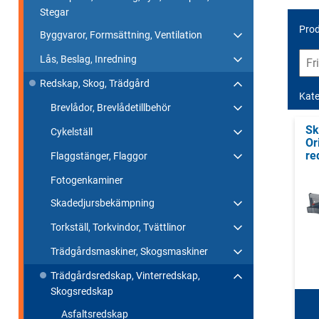
Stegar
Prod
Byggvaror, Formsättning, Ventilation
Lås, Beslag, Inredning
Redskap, Skog, Trädgård
Kate
Brevlådor, Brevlådetillbehör
Sk
Cykelställ
Or
re
Flaggstänger, Flaggor
Fotogenkaminer
Skadedjursbekämpning
Torkställ, Torkvindor, Tvättlinor
Trädgårdsmaskiner, Skogsmaskiner
Trädgårdsredskap, Vinterredskap,
Skogsredskap
Asfaltsredskap