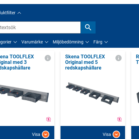
uktfilter
gorier
Varumärke
Miljöbedömning
Färg
ena TOOLFLEX
Skena TOOLFLEX
R
iginal med 3
Original med 5
T
dskapshållare
redskapshållare
Visa
Visa