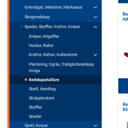
Grensågar, Sekatörer, Häcksaxar
Re
Skogsredskap
HA
Spadar, Skyfflar, Krattor, Grepar
Grepar, Högafflar
Hackor, Rakor
Krattor, Räfsor, Kultivatorer
Plantering, Ogräs, Trädgårdsredskap
övriga
Redskapshållare
Skaft, Handtag
Skräpplockare
Re
Skyfflar
85
Spadar
Spett, Korpar