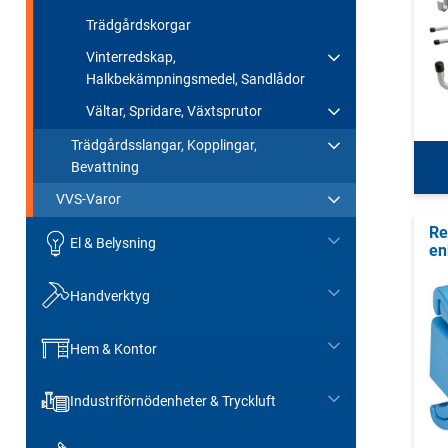
Trädgårdskorgar
Vinterredskap,
Halkbekämpningsmedel, Sandlådor
Vältar, Spridare, Växtsprutor
Trädgårdsslangar, Kopplingar,
Bevattning
VVS-Varor
Re
El & Belysning
en
Handverktyg
Hem & Kontor
Industriförnödenheter & Tryckluft