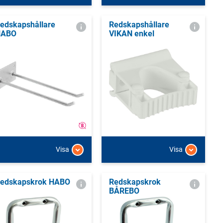
edskapshållare
Redskapshållare
HABO
VIKAN enkel
Visa
Visa
edskapskrok HABO
Redskapskrok
BÅREBO