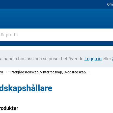
Om 
na handla hos oss och se priser behöver du
Logga in
eller
rd
Trädgårdsredskap, Vinterredskap, Skogsredskap
dskapshållare
rodukter