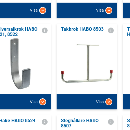
Visa
Visa
iversalkrok HABO
Takkrok HABO 8503
T
21, 8522
H
Visa
Visa
Hake HABO 8524
Steghållare HABO
S
8507
8