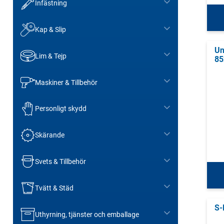
Infästning
Kap & Slip
Un
Lim & Tejp
85
Maskiner & Tillbehör
Personligt skydd
Skärande
Svets & Tillbehör
Tvätt & Städ
S-
Uthyrning, tjänster och emballage