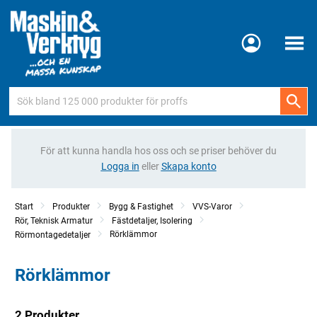
Meny
För att kunna handla hos oss och se priser behöver du
Logga in
eller
Skapa konto
Start
Produkter
Bygg & Fastighet
VVS-Varor
Rör, Teknisk Armatur
Fästdetaljer, Isolering
Rörklämmor
Rörmontagedetaljer
Rörklämmor
2 Produkter