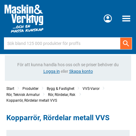
Meny
För att kunna handla hos oss och se priser behöver du
Logga in
eller
Skapa konto
Start
Produkter
Bygg & Fastighet
VVS-Varor
Rör, Teknisk Armatur
Rör, Rördelar, Rsk
Kopparrör, Rördelar metall VVS
Kopparrör, Rördelar metall VVS
Kategorier