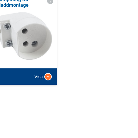
laddmontage
Visa