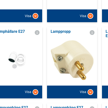
Visa
Visa
mphållare E27
Lamppropp
L
E
Visa
Visa
mpupphäng E27
Lampupphäng E27
L