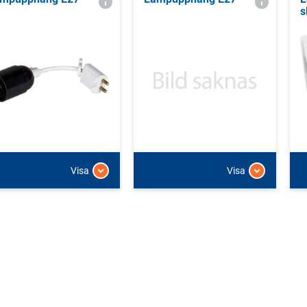
s
Visa
Visa