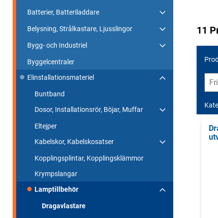
Batterier, Batteriladdare
11 P
Belysning, Strålkastare, Ljusslingor
Bygg- och Industriel
Prod
Byggelcentraler
Elinstallationsmateriel
Buntband
Kate
Dosor, Installationsrör, Böjar, Muffar
Eltejper
Dr
ut
Kabelskor, Kabelskosatser
Kopplingsplintar, Kopplingsklämmor
Krympslangar
Lamptillbehör
Dragavlastare