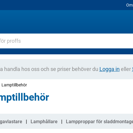
Om 
na handla hos oss och se priser behöver du
Logga in
eller
Lamptillbehör
mptillbehör
gorier
gavlastare
Lamphållare
Lampproppar för sladdmontag