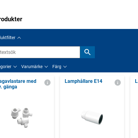
rodukter
uktfilter
gorier
Varumärke
Färg
agavlastare med
Lamphållare E14
L
v. gänga