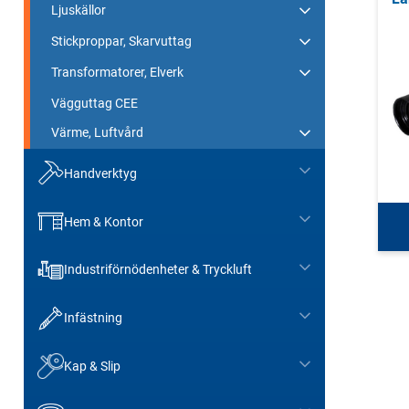
Ljuskällor
Stickproppar, Skarvuttag
Transformatorer, Elverk
Vägguttag CEE
Värme, Luftvård
Handverktyg
Hem & Kontor
Industriförnödenheter & Tryckluft
Infästning
Kap & Slip