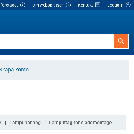
företaget
Om webbplatsen
Kontakt
Logga in
Skapa konto
e
Lampupphäng
Lamputtag för sladdmontage