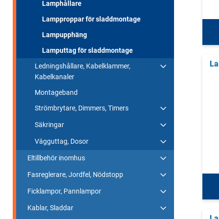
Lamphållare
Lampproppar för sladdmontage
Lampupphäng
Lamputtag för sladdmontage
La
Ledningshållare, Kabelklammer,
Kabelkanaler
Montageband
Strömbrytare, Dimmers, Timers
Säkringar
Vägguttag, Dosor
Eltillbehör inomhus
Fasreglerare, Jordfel, Nödstopp
Ficklampor, Pannlampor
Kablar, Sladdar
La