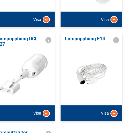
Visa
Visa
ampupphäng DCL
Lampupphäng E14
27
Visa
Visa
amputtag för