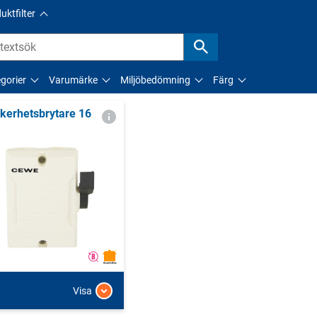
uktfilter
gorier
Varumärke
Miljöbedömning
Färg
kerhetsbrytare 16
Visa