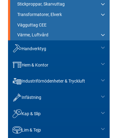
Stickproppar, Skarvuttag
Transformatorer, Elverk
Vägguttag CEE
Värme, Luftvård
Handverktyg
Hem & Kontor
Industriförnödenheter & Tryckluft
Infästning
Kap & Slip
Lim & Tejp