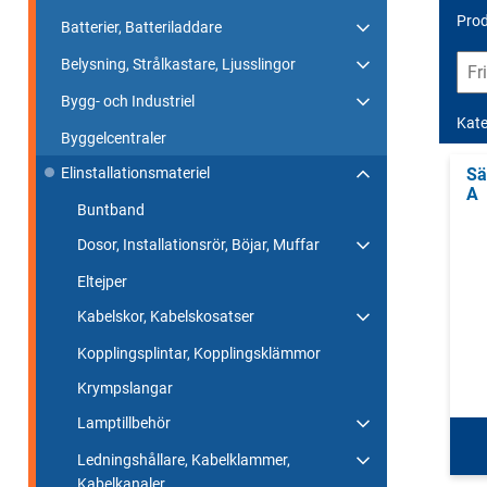
Prod
Batterier, Batteriladdare
Belysning, Strålkastare, Ljusslingor
Bygg- och Industriel
Kate
Byggelcentraler
Sä
Elinstallationsmateriel
A
Buntband
Dosor, Installationsrör, Böjar, Muffar
Eltejper
Kabelskor, Kabelskosatser
Kopplingsplintar, Kopplingsklämmor
Krympslangar
Lamptillbehör
Ledningshållare, Kabelklammer,
Kabelkanaler