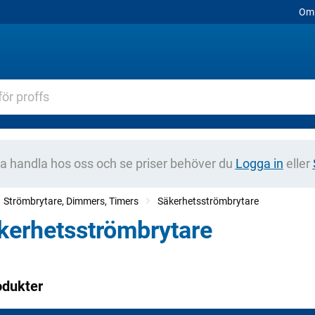
Om 
na handla hos oss och se priser behöver du
Logga in
eller
Strömbrytare, Dimmers, Timers
Säkerhetsströmbrytare
kerhetsströmbrytare
odukter