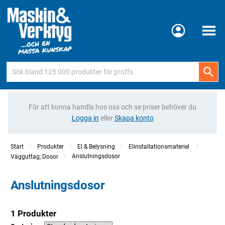
Meny
För att kunna handla hos oss och se priser behöver du
Logga in
eller
Skapa konto
Start
Produkter
El & Belysning
Elinstallationsmateriel
Anslutningsdosor
Vägguttag, Dosor
Anslutningsdosor
1 Produkter