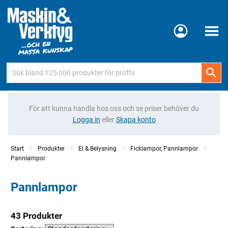
Meny
För att kunna handla hos oss och se priser behöver du
Logga in
eller
Skapa konto
Start
Produkter
El & Belysning
Ficklampor, Pannlampor
Pannlampor
Pannlampor
43 Produkter