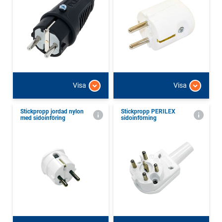
Visa
Visa
Stickpropp jordad nylon
Stickpropp PERILEX
med sidoinföring
sidoinförning