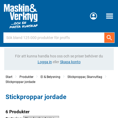
Meny
För att kunna handla hos oss och se priser behöver du
Logga in
eller
Skapa konto
Start
Produkter
El & Belysning
Stickproppar, Skarvuttag
Stickproppar jordade
Stickproppar jordade
6 Produkter