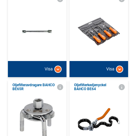
Visa
Visa
Oljefilteravdragare BAHCO
Oljefilterkedjenyckel
BE65R
BAHCO BE64