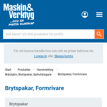
Meny
För att kunna handla hos oss och se priser behöver du
Logga in
eller
Skapa konto
Start
Produkter
Handverktyg
Brytspakar, Formrivare
Bräckjärn, Brytspakar, Spikutdragare
Brytspakar, Formrivare
Kategorier
Brytspakar