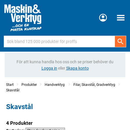
Meny
För att kunna handla hos oss och se priser behöver du
Logga in
eller
Skapa konto
Start
Produkter
Handverktyg
Filar, Skavstål, Gradverktyg
Skavstål
Skavstål
4 Produkter