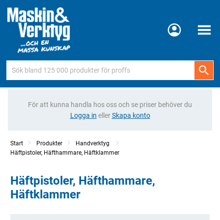
Meny
För att kunna handla hos oss och se priser behöver du
Logga in
eller
Skapa konto
Start
Produkter
Handverktyg
Häftpistoler, Häfthammare, Häftklammer
Häftpistoler, Häfthammare,
Häftklammer