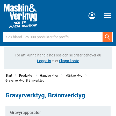
Meny
För att kunna handla hos oss och se priser behöver du
Logga in
eller
Skapa konto
Start
Produkter
Handverktyg
Märkverktyg
Gravyrverktyg, Brännverktyg
Gravyrverktyg, Brännverktyg
Kategorier
Gravyrapparater