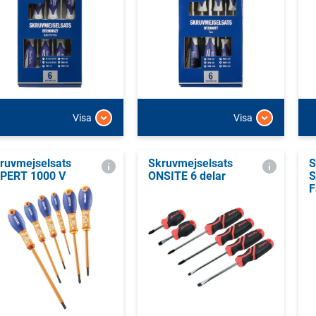
Visa
Visa
ruvmejselsats
Skruvmejselsats
S
PERT 1000 V
ONSITE 6 delar
S
F