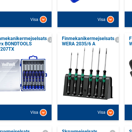
Visa
Visa
nmekanikermejselsats
Finmekanikermejselsats
F
rx BONDTOOLS
WERA 2035/6 A
W
T207TX
Visa
Visa
ruvmejselsats
Skruvmejselsats
S