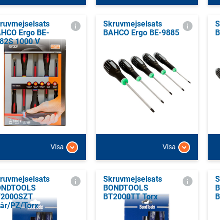
ruvmejselsats
Skruvmejselsats
S
HCO Ergo BE-
BAHCO Ergo BE-9885
B
82S 1000 V
Visa
Visa
ruvmejselsats
Skruvmejselsats
S
ONDTOOLS
BONDTOOLS
T2000SZT
BT2000TT Torx
B
år/PZ/Torx