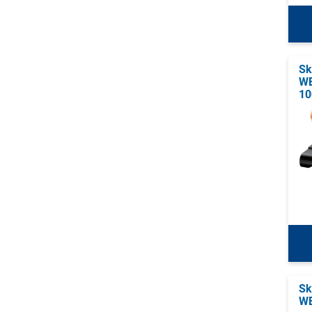
Sk
WE
10
Sk
WE