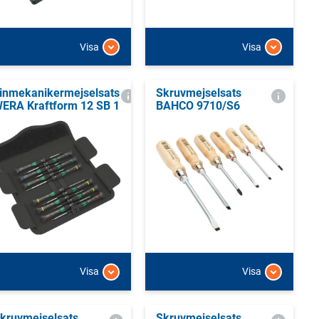
Visa
Visa
inmekanikermejselsats
Skruvmejselsats
ERA Kraftform 12 SB 1
BAHCO 9710/S6
Visa
Visa
kruvmejselsats
Skruvmejselsats