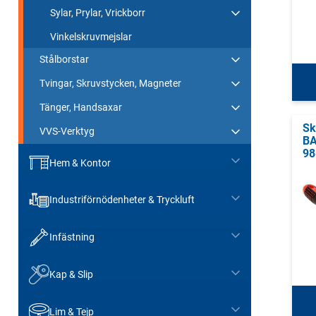
Sylar, Prylar, Vrickborr
Vinkelskruvmejslar
Stålborstar
Tvingar, Skruvstycken, Magneter
Tänger, Handsaxar
Sk
VVS-Verktyg
BA
98
Hem & Kontor
Industriförnödenheter & Tryckluft
Infästning
Kap & Slip
Lim & Tejp