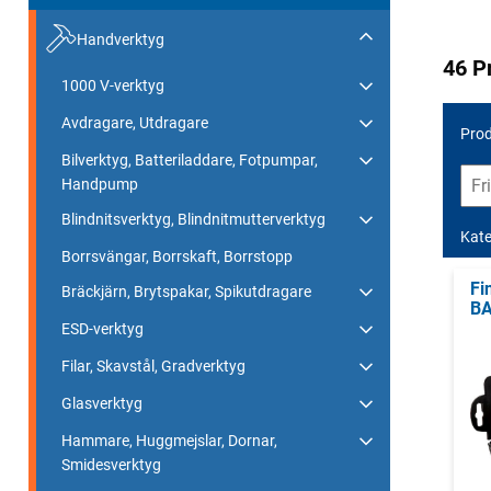
Handverktyg
46 P
1000 V-verktyg
Avdragare, Utdragare
Prod
Bilverktyg, Batteriladdare, Fotpumpar,
Handpump
Blindnitsverktyg, Blindnitmutterverktyg
Kate
Borrsvängar, Borrskaft, Borrstopp
Fi
Bräckjärn, Brytspakar, Spikutdragare
BA
ESD-verktyg
Filar, Skavstål, Gradverktyg
Glasverktyg
Hammare, Huggmejslar, Dornar,
Smidesverktyg