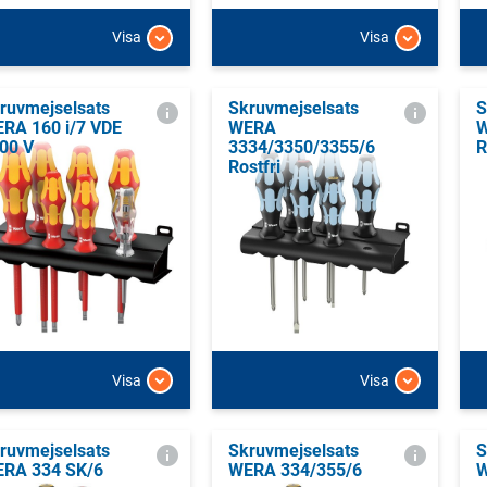
Visa
Visa
ruvmejselsats
Skruvmejselsats
S
RA 160 i/7 VDE
WERA
W
00 V
3334/3350/3355/6
R
Rostfri
Visa
Visa
ruvmejselsats
Skruvmejselsats
S
RA 334 SK/6
WERA 334/355/6
W