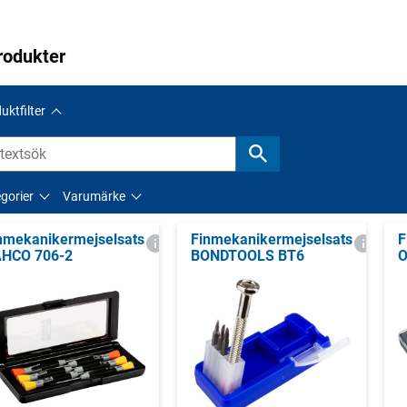
rodukter
uktfilter
gorier
Varumärke
nmekanikermejselsats
Finmekanikermejselsats
F
HCO 706-2
BONDTOOLS BT6
O