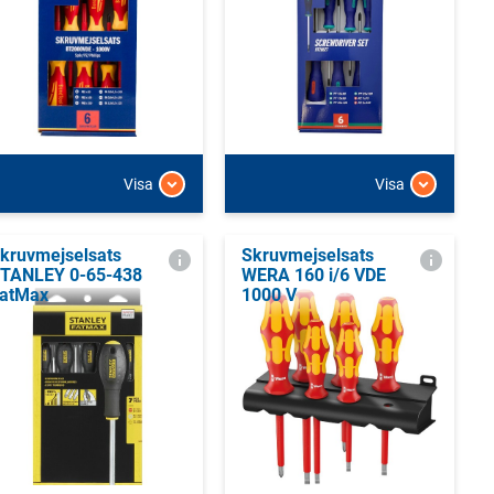
Visa
Visa
kruvmejselsats
Skruvmejselsats
TANLEY 0-65-438
WERA 160 i/6 VDE
atMax
1000 V