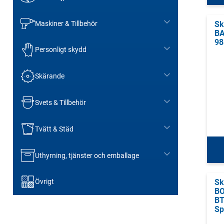
Maskiner & Tillbehör
Sk
BA
98
Personligt skydd
Skärande
Svets & Tillbehör
Tvätt & Städ
Uthyrning, tjänster och emballage
Sk
Övrigt
B
B
Sp