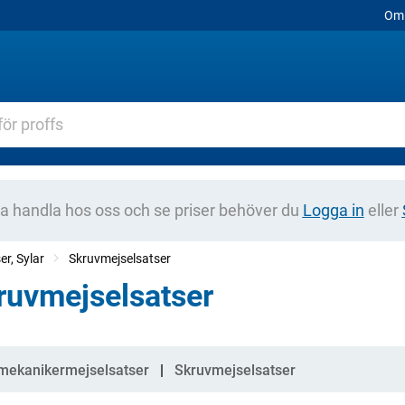
Om 
na handla hos oss och se priser behöver du
Logga in
eller
er, Sylar
Skruvmejselsatser
ruvmejselsatser
gorier
mekanikermejselsatser
Skruvmejselsatser