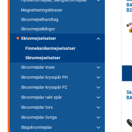
Hylsskruvmejslar, Slangskruvmejslar
BA
B2
Magnetiseringsklossar
Skruvmejselhandtag
Skruvmejselklingor
Skruvmejselsatser
Finmekanikermejselsatser
Skruvmejselsatser
Skruvmejslar insex
Skruvmejslar krysspår PH
Skruvmejslar krysspår PZ
Sk
Skruvmejslar rakt spår
BA
Skruvmejslar torx
Skruvmejslar övriga
Slagskruvmejslar