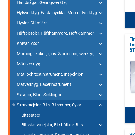
Handsågar, Geringsverktyg
Hylsverktyg, Fasta nycklar, Momentverktyg
Hyvlar, Stämjärn
Häftpistoler, Häfthammare, Häftklammer
Fi
Knivar, Yxor
To
B
Murning-, kakel-, gips- & armeringsverktyg
Märkverktyg
Mät- och testinstrument, Inspektion
Mätverktyg, Laserinstrument
Skrapor, Blad, Sicklingar
Skruvmejslar, Bits, Bitssatser, Sylar
Bitssatser
Bitsskruvmejslar, Bitshållare, Bits
Sk