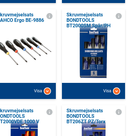
kruvmejselsats
Skruvmejselsats
AHCO Ergo BE-9886
BONDTOOLS
BT2000SM Spår/PH
Visa
Visa
kruvmejselsats
Skruvmejselsats
BONDTOOLS
BONDTOOLS
T2000VDE 1000 V
BT206ZT PZ/Torx