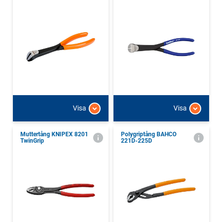
Visa
Visa
Muttertång KNIPEX 8201
Polygriptång BAHCO
TwinGrip
221D-225D