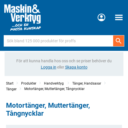
Meny
För att kunna handla hos oss och se priser behöver du
Logga in
eller
Skapa konto
Start
Produkter
Handverktyg
Tänger, Handsaxar
Motortänger, Muttertänger, Tångnycklar
Tänger
Motortänger, Muttertänger,
Tångnycklar