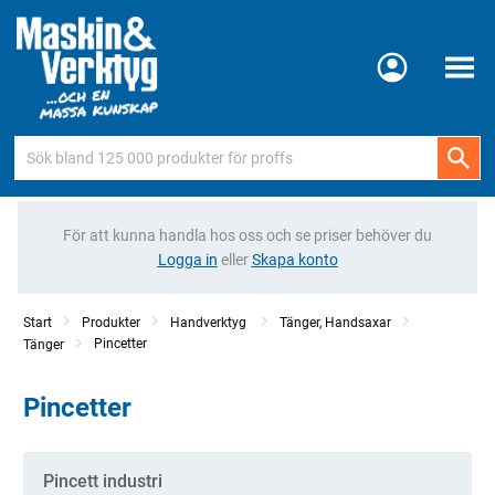
Meny
För att kunna handla hos oss och se priser behöver du
Logga in
eller
Skapa konto
Start
Produkter
Handverktyg
Tänger, Handsaxar
Pincetter
Tänger
Pincetter
Kategorier
Pincett industri