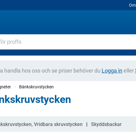
Om 
na handla hos oss och se priser behöver du
Logga in
eller
gneter
Bänkskruvstycken
nkskruvstycken
gorier
kskruvstycken, Vridbara skruvstycken
Skyddsbackar