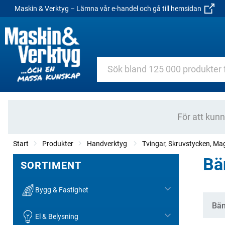
Maskin & Verktyg – Lämna vår e-handel och gå till hemsidan
För att kun
Start
Produkter
Handverktyg
Tvingar, Skruvstycken, Ma
Bä
SORTIMENT
Bygg & Fastighet
Kate
Bän
El & Belysning