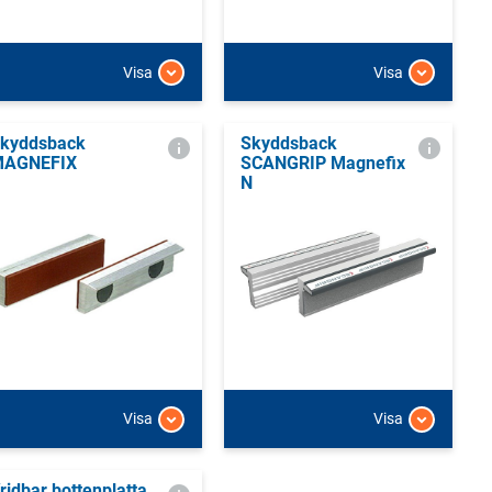
Visa
Visa
kyddsback
Skyddsback
AGNEFIX
SCANGRIP Magnefix
N
Visa
Visa
ridbar bottenplatta