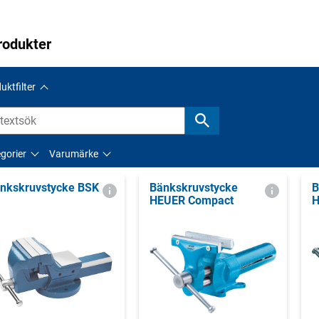
rodukter
uktfilter
gorier
Varumärke
nkskruvstycke BSK
Bänkskruvstycke
B
HEUER Compact
H