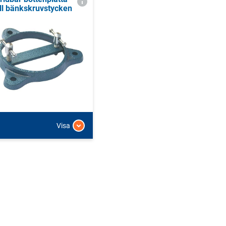
ill bänkskruvstycken
Visa