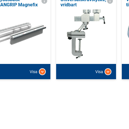
ANGRIP Magnefix
vridbart
t
Visa
Visa