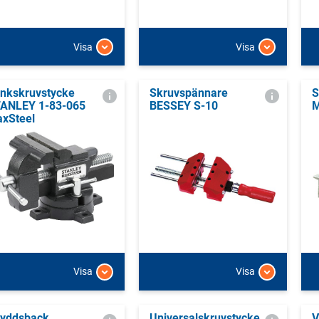
Visa
Visa
nkskruvstycke
Skruvspännare
S
ANLEY 1-83-065
BESSEY S-10
M
xSteel
Visa
Visa
yddsback
Universalskruvstycke,
V