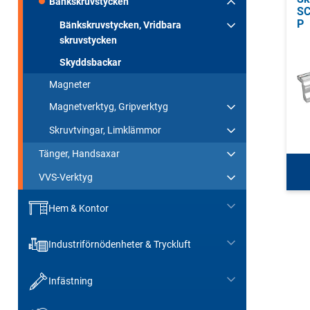
Bänkskruvstycken
SC
P
Bänkskruvstycken, Vridbara
skruvstycken
Skyddsbackar
Magneter
Magnetverktyg, Gripverktyg
Skruvtvingar, Limklämmor
Tänger, Handsaxar
VVS-Verktyg
Hem & Kontor
Industriförnödenheter & Tryckluft
Infästning