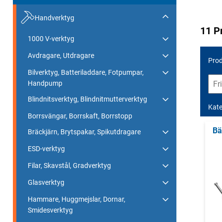
Handverktyg
11 P
1000 V-verktyg
Avdragare, Utdragare
Prod
Bilverktyg, Batteriladdare, Fotpumpar,
Handpump
Blindnitsverktyg, Blindnitmutterverktyg
Kate
Borrsvängar, Borrskaft, Borrstopp
Bä
Bräckjärn, Brytspakar, Spikutdragare
ESD-verktyg
Filar, Skavstål, Gradverktyg
Glasverktyg
Hammare, Huggmejslar, Dornar,
Smidesverktyg