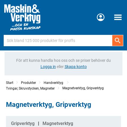
Meny
För att kunna handla hos oss och se priser behöver du
Logga in
eller
Skapa konto
Start
Produkter
Handverktyg
Magnetverktyg, Gripverktyg
Tvingar, Skruvstycken, Magneter
Magnetverktyg, Gripverktyg
Kategorier
Gripverktyg
Magnetverktyg