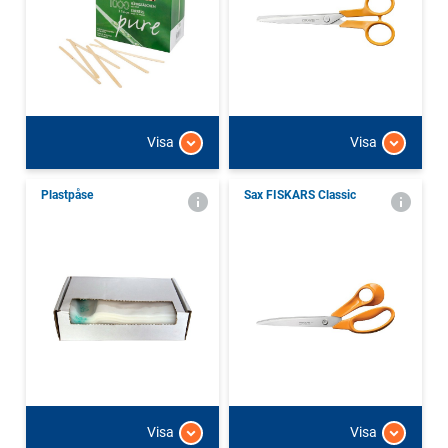
Visa
Visa
Plastpåse
Sax FISKARS Classic
Visa
Visa