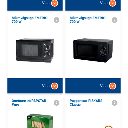
Visa
Visa
Mikrovågsugn EMERIO
Mikrovågsugn EMERIO
700 W
700 W
Visa
Visa
Omrörare trä PAPSTAR
Papperssax FISKARS
Pure
Classic