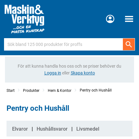
Meny
För att kunna handla hos oss och se priser behöver du
Logga in
eller
Skapa konto
Pentry och Hushåll
Start
Produkter
Hem & Kontor
Pentry och Hushåll
Kategorier
Elvaror
Hushållsvaror
Livsmedel