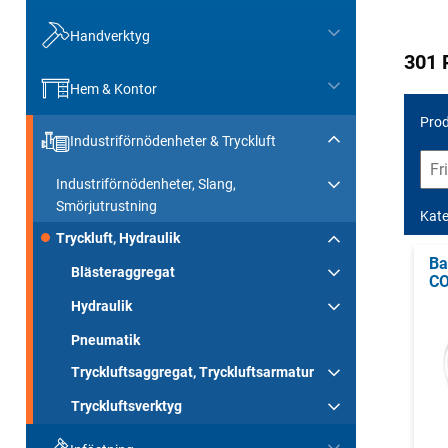
Handverktyg
301 
Hem & Kontor
Prod
Industriförnödenheter & Tryckluft
Industriförnödenheter, Slang,
Smörjutrustning
Kate
Tryckluft, Hydraulik
Ba
Blästeraggregat
CO
Hydraulik
Pneumatik
Tryckluftsaggregat, Tryckluftsarmatur
Tryckluftsverktyg