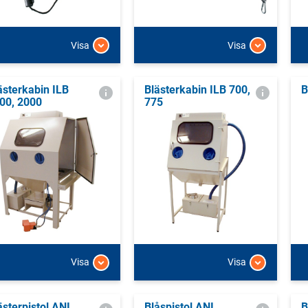
Visa
Visa
ästerkabin ILB
Blästerkabin ILB 700,
B
00, 2000
775
Visa
Visa
ästerpistol ANI
Blåspistol ANI
B