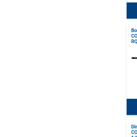
Bo
CO
R
Di
CO