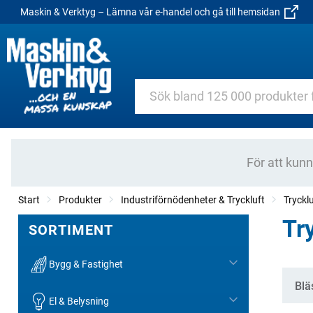
Maskin & Verktyg – Lämna vår e-handel och gå till hemsidan
För att kun
Start
Produkter
Industriförnödenheter & Tryckluft
Trycklu
Tr
SORTIMENT
Bygg & Fastighet
Kate
Blä
El & Belysning