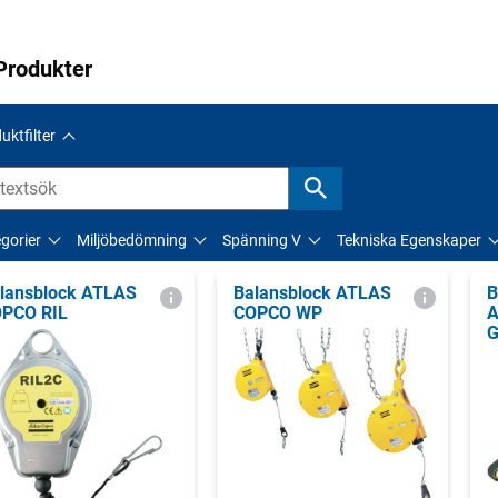
Produkter
uktfilter
gorier
Miljöbedömning
Spänning V
Tekniska Egenskaper
lansblock ATLAS
Balansblock ATLAS
B
PCO RIL
COPCO WP
A
G