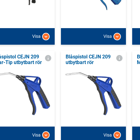
Visa
Visa
åspistol CEJN 209
Blåspistol CEJN 209
B
ar-Tip utbytbart rör
utbytbart rör
M
Visa
Visa