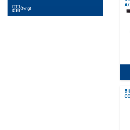
A/
Övrigt
Bl
CO