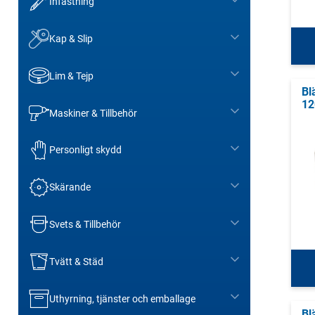
Infästning
Kap & Slip
Lim & Tejp
Bl
12
Maskiner & Tillbehör
Personligt skydd
Skärande
Svets & Tillbehör
Tvätt & Städ
Uthyrning, tjänster och emballage
Bl