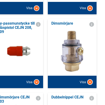
Visa
Visa
y-passmunstycke till
Dimsmörjare
låspistol CEJN 208,
09
Visa
Visa
imsmörjare CEJN
Dubbelnippel CEJN
03