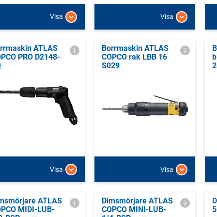
Visa
Visa
rrmaskin ATLAS
Borrmaskin ATLAS
B
PCO PRO D2148-
COPCO rak LBB 16
b
Q
S029
2
Visa
Visa
msmörjare ATLAS
Dimsmörjare ATLAS
D
PCO MIDI-LUB-
COPCO MINI-LUB-
5