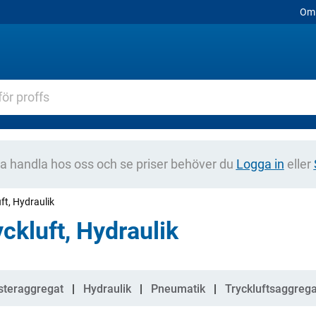
Om 
na handla hos oss och se priser behöver du
Logga in
eller
ft, Hydraulik
yckluft, Hydraulik
gorier
steraggregat
Hydraulik
Pneumatik
Tryckluftsaggrega