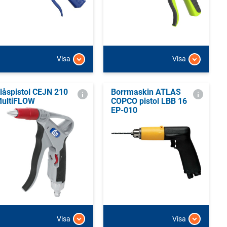
Visa
Visa
låspistol CEJN 210
Borrmaskin ATLAS
ultiFLOW
COPCO pistol LBB 16
EP-010
Visa
Visa