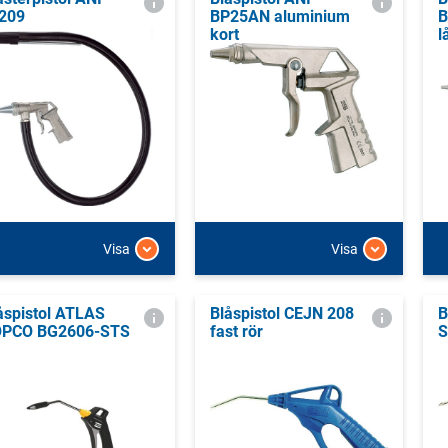
209
BP25AN aluminium
B
kort
l
Visa
Visa
åspistol ATLAS
Blåspistol CEJN 208
B
PCO BG2606-STS
fast rör
S