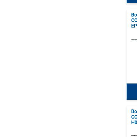
Bo
CO
EP
Bo
CO
H0