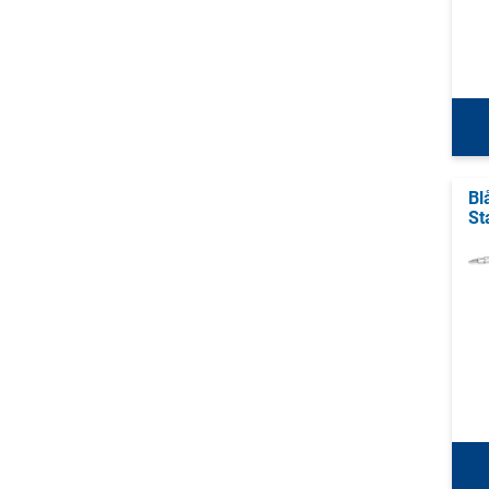
Bl
St