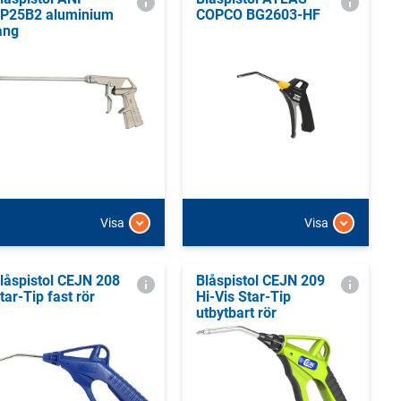
P25B2 aluminium
COPCO BG2603-HF
ång
Visa
Visa
låspistol CEJN 208
Blåspistol CEJN 209
tar-Tip fast rör
Hi-Vis Star-Tip
utbytbart rör