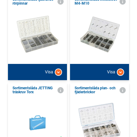
rörpinnar
M4-M10
Visa
Visa
Sortimentslåda JETTING
Sortimentslåda plan- och
träskruv Torx
fjäderbrickor