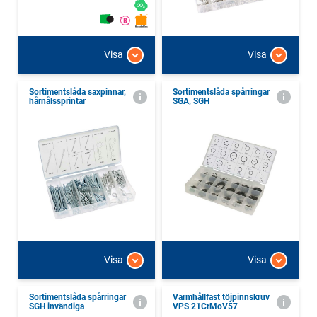
Visa
Visa
Sortimentslåda saxpinnar,
Sortimentslåda spårringar
hårnålssprintar
SGA, SGH
Visa
Visa
Sortimentslåda spårringar
Varmhållfast töjpinnskruv
SGH invändiga
VPS 21CrMoV57