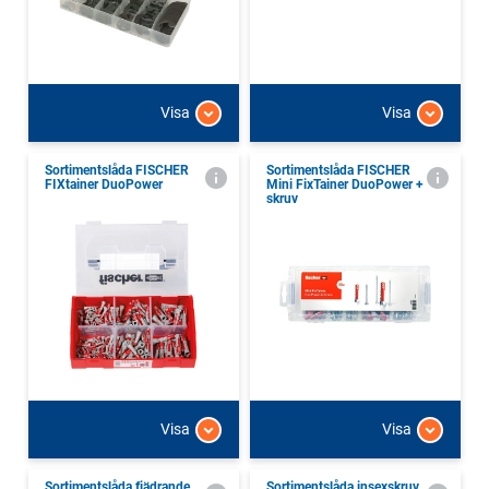
Visa
Visa
Sortimentslåda FISCHER
Sortimentslåda FISCHER
FIXtainer DuoPower
Mini FixTainer DuoPower +
skruv
Visa
Visa
Sortimentslåda fjädrande
Sortimentslåda insexskruv