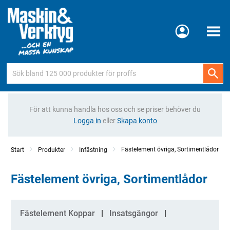
Meny
För att kunna handla hos oss och se priser behöver du
Logga in
eller
Skapa konto
Fästelement övriga, Sortimentlådor
Start
Produkter
Infästning
Fästelement övriga, Sortimentlådor
Kategorier
Fästelement Koppar
Insatsgängor