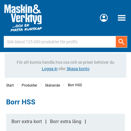
Meny
För att kunna handla hos oss och se priser behöver du
Logga in
eller
Skapa konto
Borr HSS
Start
Produkter
Skärande
Borr HSS
Kategorier
Borr extra kort
Borr extra lång