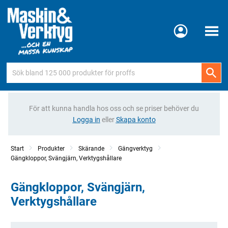
Meny
För att kunna handla hos oss och se priser behöver du
Logga in
eller
Skapa konto
Start
Produkter
Skärande
Gängverktyg
Gängkloppor, Svängjärn, Verktygshållare
Gängkloppor, Svängjärn,
Verktygshållare