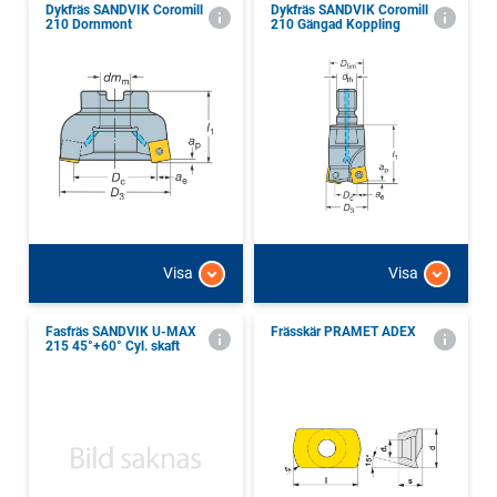
Dykfräs SANDVIK Coromill
Dykfräs SANDVIK Coromill
210 Dornmont
210 Gängad Koppling
Visa
Visa
Fasfräs SANDVIK U-MAX
Frässkär PRAMET ADEX
215 45°+60° Cyl. skaft