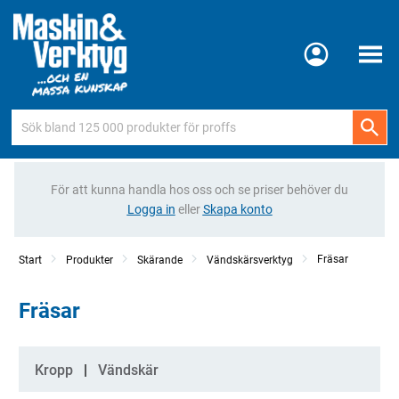
Meny
För att kunna handla hos oss och se priser behöver du
Logga in
eller
Skapa konto
Fräsar
Start
Produkter
Skärande
Vändskärsverktyg
Fräsar
Kategorier
Kropp
Vändskär