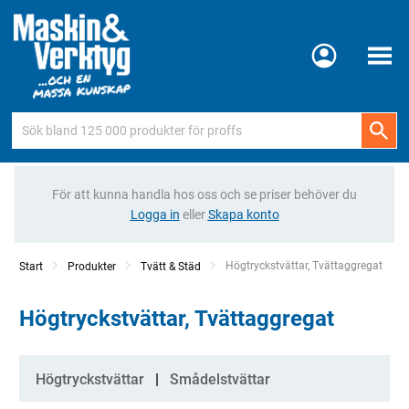
Meny
För att kunna handla hos oss och se priser behöver du
Logga in
eller
Skapa konto
Current:
Högtryckstvättar, Tvättaggregat
Start
Produkter
Tvätt & Städ
Högtryckstvättar, Tvättaggregat
Kategorier
Högtryckstvättar
Smådelstvättar