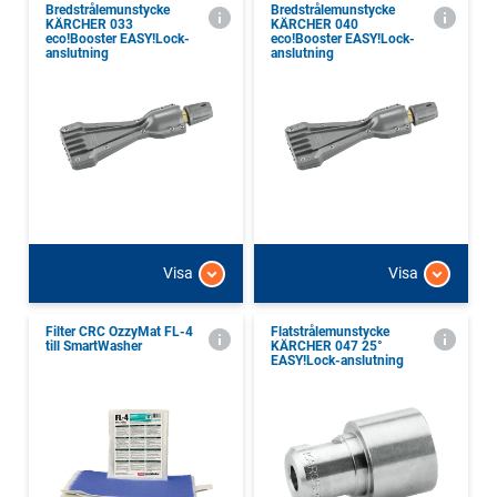
Bredstrålemunstycke
Bredstrålemunstycke
KÄRCHER 033
KÄRCHER 040
eco!Booster EASY!Lock-
eco!Booster EASY!Lock-
anslutning
anslutning
Visa
Visa
Filter CRC OzzyMat FL-4
Flatstrålemunstycke
till SmartWasher
KÄRCHER 047 25°
EASY!Lock-anslutning