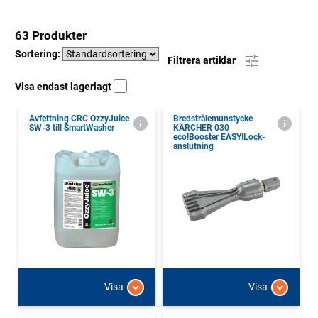
63 Produkter
Sortering:
Filtrera artiklar
Visa endast lagerlagt
Avfettning CRC OzzyJuice
Bredstrålemunstycke
SW-3 till SmartWasher
KÄRCHER 030
eco!Booster EASY!Lock-
anslutning
Visa
Visa