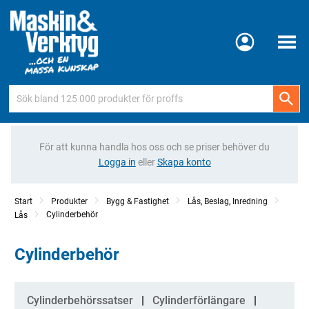
Meny
För att kunna handla hos oss och se priser behöver du
Logga in
eller
Skapa konto
Start
Produkter
Bygg & Fastighet
Lås, Beslag, Inredning
Cylinderbehör
Lås
Cylinderbehör
Kategorier
Cylinderbehörssatser
Cylinderförlängare