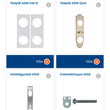
Täckplåt ASSA 446 N
Täckplåt ASSA Epok
Visa
Visa
Underläggsskylt ASSA
Vredmedbringare ASSA