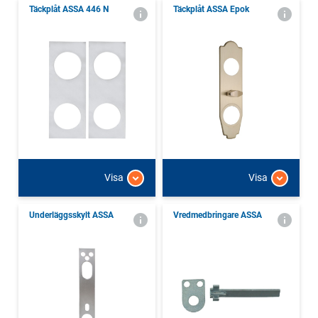
Täckplåt ASSA 446 N
Täckplåt ASSA Epok
Visa
Visa
Underläggsskylt ASSA
Vredmedbringare ASSA