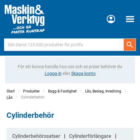
Meny
För att kunna handla hos oss och se priser behöver du
Logga in
eller
Skapa konto
Start
Produkter
Bygg & Fastighet
Lås, Beslag, Inredning
Current:
Cylinderbehör
Lås
Cylinderbehör
Kategorier
Cylinderbehörssatser
Cylinderförlängare