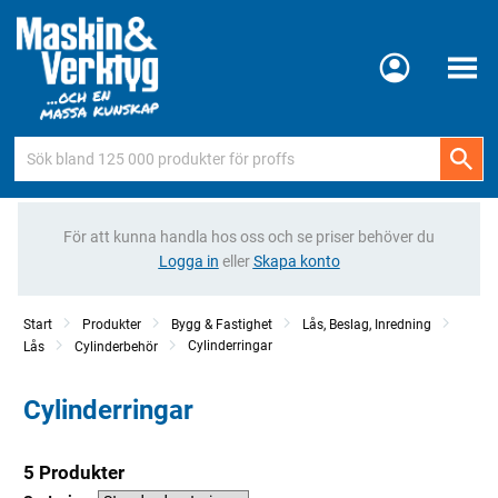
Meny
För att kunna handla hos oss och se priser behöver du
Logga in
eller
Skapa konto
Start
Produkter
Bygg & Fastighet
Lås, Beslag, Inredning
Cylinderringar
Lås
Cylinderbehör
Cylinderringar
5 Produkter