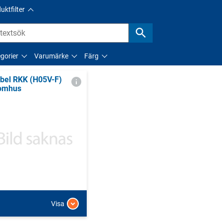
uktfilter
gorier
Varumärke
Färg
bel RKK (H05V-F)
omhus
Visa