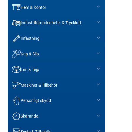
Hem & Kontor
Industriförnödenheter & Tryckluft
Infästning
Kap & Slip
Lim & Tejp
Maskiner & Tillbehör
Personligt skydd
Skärande
Svets & Tillbehör