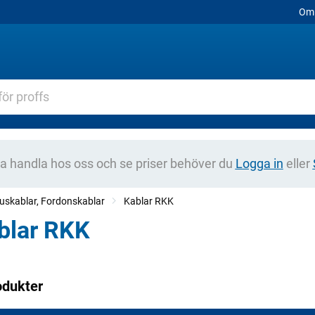
Om 
na handla hos oss och se priser behöver du
Logga in
eller
skablar, Fordonskablar
Kablar RKK
blar RKK
odukter