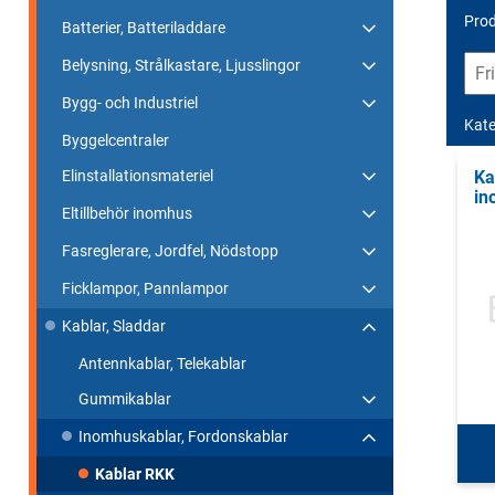
Prod
Batterier, Batteriladdare
Belysning, Strålkastare, Ljusslingor
Bygg- och Industriel
Kate
Byggelcentraler
Ka
Elinstallationsmateriel
in
Eltillbehör inomhus
Fasreglerare, Jordfel, Nödstopp
Ficklampor, Pannlampor
Kablar, Sladdar
Antennkablar, Telekablar
Gummikablar
Inomhuskablar, Fordonskablar
Kablar RKK